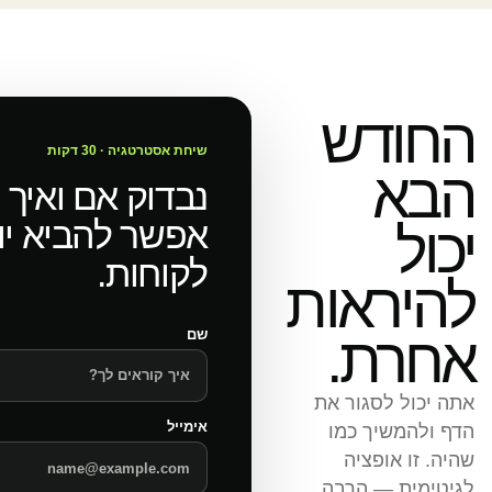
החודש
שיחת אסטרטגיה · 30 דקות
הבא
נבדוק אם ואיך
אפשר להביא יו
יכול
לקוחות.
להיראות
אחרת.
שם
אתה יכול לסגור את
אימייל
הדף ולהמשיך כמו
שהיה. זו אופציה
לגיטימית — הרבה