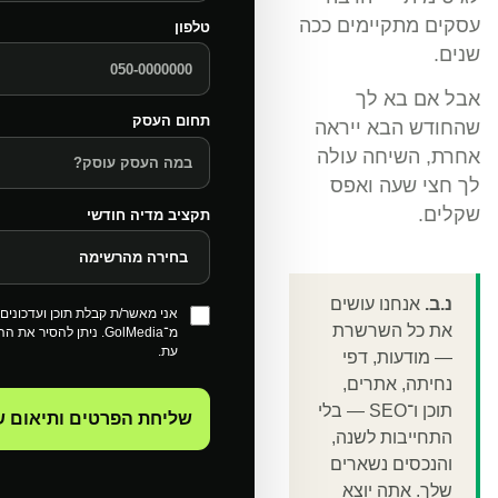
עסקים מתקיימים ככה
טלפון
שנים.
אבל אם בא לך
תחום העסק
שהחודש הבא ייראה
אחרת, השיחה עולה
לך חצי שעה ואפס
שקלים.
תקציב מדיה חודשי
נ.ב.
אנחנו עושים
אני מאשר/ת קבלת תוכן ועדכונים ש
את כל השרשרת
מ־GolMedia. ניתן להסיר 
עת.
— מודעות, דפי
נחיתה, אתרים,
תוכן ו־SEO — בלי
שליחת הפרטים ותיאום 
התחייבות לשנה,
והנכסים נשארים
שלך. אתה יוצא