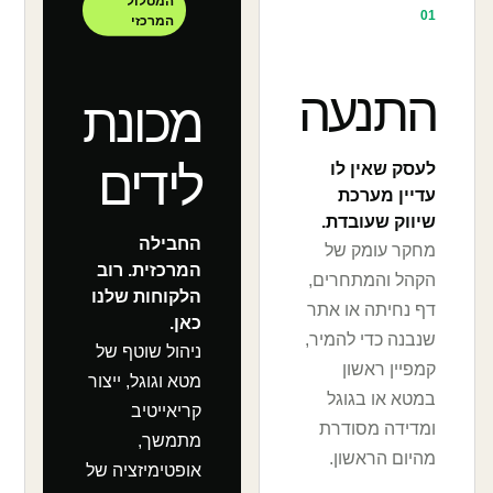
המסלול
01
המרכזי
התנעה
מכונת
לידים
לעסק שאין לו
עדיין מערכת
שיווק שעובדת.
החבילה
מחקר עומק של
המרכזית. רוב
הקהל והמתחרים,
הלקוחות שלנו
דף נחיתה או אתר
כאן.
שנבנה כדי להמיר,
ניהול שוטף של
קמפיין ראשון
מטא וגוגל, ייצור
במטא או בגוגל
קריאייטיב
ומדידה מסודרת
מתמשך,
מהיום הראשון.
אופטימיזציה של