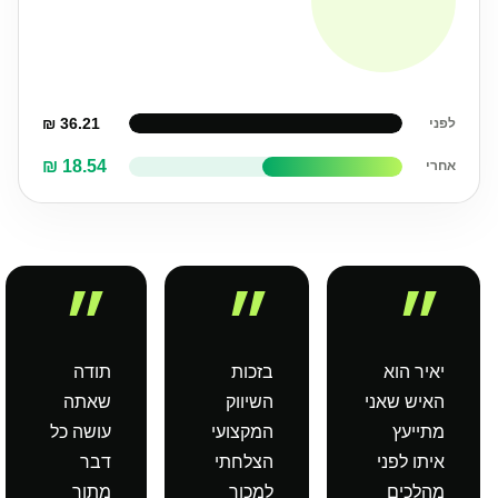
36.21 ₪
לפני
18.54 ₪
אחרי
״
״
״
יאיר הוא
בזכות
תודה
האיש שאני
השיווק
שאתה
מתייעץ
המקצועי
עושה כל
איתו לפני
הצלחתי
דבר
מהלכים
למכור
מתוך