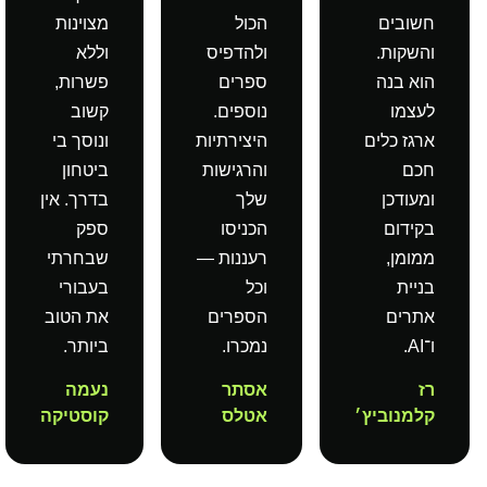
חשובים
הכול
מצוינות
והשקות.
ולהדפיס
וללא
הוא בנה
ספרים
פשרות,
לעצמו
נוספים.
קשוב
ארגז כלים
היצירתיות
ונוסך בי
חכם
והרגישות
ביטחון
ומעודכן
שלך
בדרך. אין
בקידום
הכניסו
ספק
ממומן,
רעננות —
שבחרתי
בניית
וכל
בעבורי
אתרים
הספרים
את הטוב
ו־AI.
נמכרו.
ביותר.
רז
אסתר
נעמה
קלמנוביץ׳
אטלס
קוסטיקה