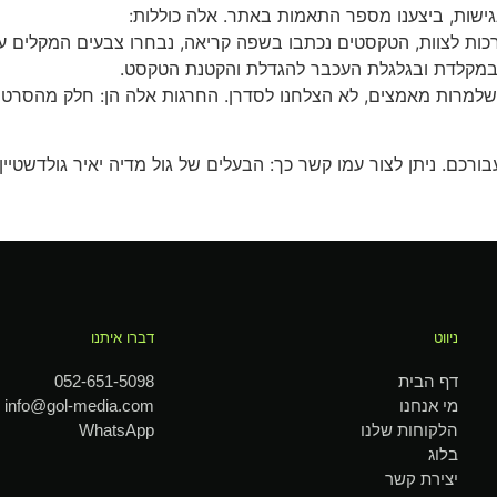
ישות, ביצענו מספר התאמות באתר. אלה כוללות:
ות לצוות, הטקסטים נכתבו בשפה קריאה, נבחרו צבעים המקלים על
 במקלדת ובגלגלת העכבר להגדלת והקטנת הטקסט.
שלמרות מאמצים, לא הצלחנו לסדרן. החרגות אלה הן: חלק מהסרטונ
בורכם. ניתן לצור עמו קשר כך:
הבעלים של גול מדיה יאיר גולדשטיין, כתובת: משה הס 
ניווט
דברו איתנו
דף הבית
052-651-5098
מי אנחנו
info@gol-media.com
הלקוחות שלנו
WhatsApp
בלוג
יצירת קשר