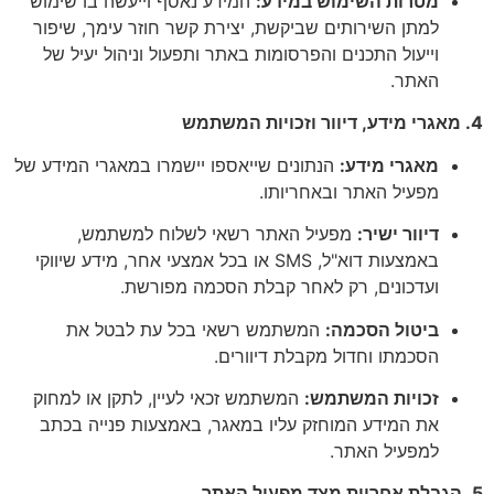
מטרות השימוש במידע:
המידע נאסף וייעשה בו שימוש
למתן השירותים שביקשת, יצירת קשר חוזר עימך, שיפור
וייעול התכנים והפרסומות באתר ותפעול וניהול יעיל של
האתר.
4. מאגרי מידע, דיוור וזכויות המשתמש
מאגרי מידע:
הנתונים שייאספו יישמרו במאגרי המידע של
מפעיל האתר ובאחריותו.
דיוור ישיר:
מפעיל האתר רשאי לשלוח למשתמש,
באמצעות דוא"ל, SMS או בכל אמצעי אחר, מידע שיווקי
ועדכונים, רק לאחר קבלת הסכמה מפורשת.
ביטול הסכמה:
המשתמש רשאי בכל עת לבטל את
הסכמתו וחדול מקבלת דיוורים.
זכויות המשתמש:
המשתמש זכאי לעיין, לתקן או למחוק
את המידע המוחזק עליו במאגר, באמצעות פנייה בכתב
למפעיל האתר.
5. הגבלת אחריות מצד מפעיל האתר